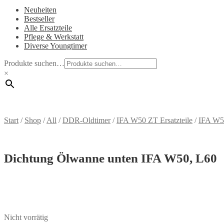
Neuheiten
Bestseller
Alle Ersatzteile
Pflege & Werkstatt
Diverse Youngtimer
Produkte suchen…
×
Start
/
Shop
/
All
/
DDR-Oldtimer
/
IFA W50 ZT Ersatzteile
/
IFA W5
Dichtung Ölwanne unten IFA W50, L60
Nicht vorrätig