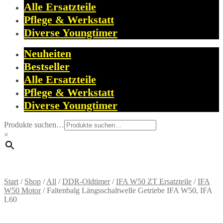
Alle Ersatzteile
Pflege & Werkstatt
Diverse Youngtimer
Neuheiten
Bestseller
Alle Ersatzteile
Pflege & Werkstatt
Diverse Youngtimer
Produkte suchen…
×
Start
/
Shop
/
All
/
DDR-Oldtimer
/
IFA W50 ZT Ersatzteile
/
IFA
W50 Motor
/
Faltenbalg Längsschaltwelle Getriebe IFA W50, IFA
L60