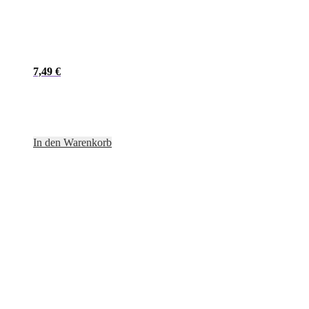
7,49
€
In den Warenkorb