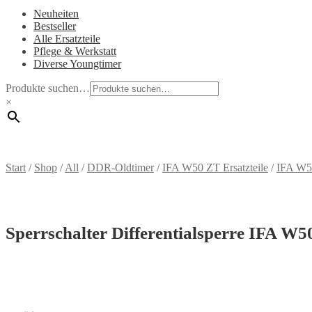
Neuheiten
Bestseller
Alle Ersatzteile
Pflege & Werkstatt
Diverse Youngtimer
Produkte suchen…
×
Start
/
Shop
/
All
/
DDR-Oldtimer
/
IFA W50 ZT Ersatzteile
/
IFA W5
Sperrschalter Differentialsperre IFA W5