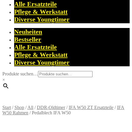
Alle Ersatzteile
Pflege & Werkstatt
Diverse Youngtimer
Neuheiten
Bestseller
Alle Ersatzteile
Pflege & Werkstatt
Diverse Youngtimer
Produkte suchen…
×
Start
/
Shop
/
All
/
DDR-Oldtimer
/
IFA W50 ZT Ersatzteile
/
IFA
W50 Rahmen
/
Pedalblech IFA W50