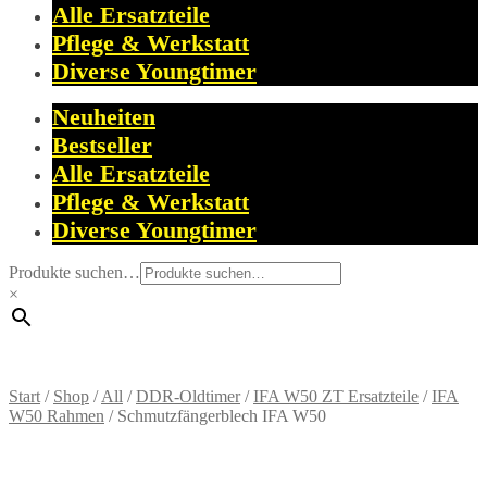
Alle Ersatzteile
Pflege & Werkstatt
Diverse Youngtimer
Neuheiten
Bestseller
Alle Ersatzteile
Pflege & Werkstatt
Diverse Youngtimer
Produkte suchen…
×
Start
/
Shop
/
All
/
DDR-Oldtimer
/
IFA W50 ZT Ersatzteile
/
IFA
W50 Rahmen
/
Schmutzfängerblech IFA W50