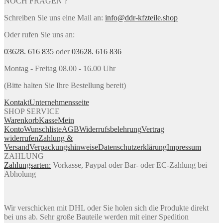
NOCH FRAGEN ?
Schreiben Sie uns eine Mail an:
info@ddr-kfzteile.shop
Oder rufen Sie uns an:
03628. 616 835
oder
03628. 616 836
Montag - Freitag 08.00 - 16.00 Uhr
(Bitte halten Sie Ihre Bestellung bereit)
Kontakt
Unternehmensseite
SHOP SERVICE
Warenkorb
Kasse
Mein
Konto
Wunschliste
AGB
Widerrufsbelehrung
Vertrag
widerrufen
Zahlung &
Versand
Verpackungshinweise
Datenschutzerklärung
Impressum
ZAHLUNG
Zahlungsarten:
Vorkasse, Paypal oder Bar- oder EC-Zahlung bei
Abholung
Wir verschicken mit DHL oder Sie holen sich die Produkte direkt
bei uns ab. Sehr große Bauteile werden mit einer Spedition