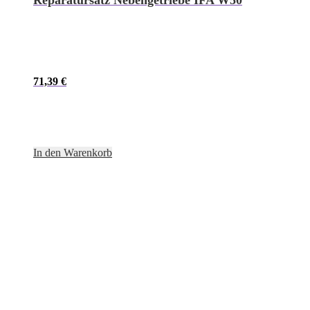
Reparatursatz Nebengetriebe IFA W50
71,39
€
In den Warenkorb