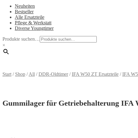
Neuheiten
Bestseller
Alle Ersatzteile
Pflege & Werkstatt
Diverse Youngtimer
Produkte suchen…
×
Start
/
Shop
/
All
/
DDR-Oldtimer
/
IFA W50 ZT Ersatzteile
/
IFA W50
Gummilager für Getriebehalterung IFA