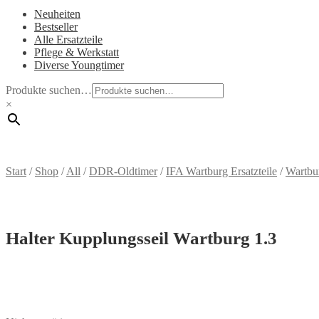
Neuheiten
Bestseller
Alle Ersatzteile
Pflege & Werkstatt
Diverse Youngtimer
Produkte suchen…
×
Start
/
Shop
/
All
/
DDR-Oldtimer
/
IFA Wartburg Ersatzteile
/
Wartbu
Halter Kupplungsseil Wartburg 1.3