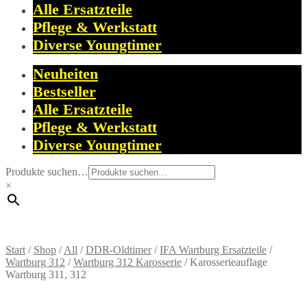
Alle Ersatzteile
Pflege & Werkstatt
Diverse Youngtimer
Neuheiten
Bestseller
Alle Ersatzteile
Pflege & Werkstatt
Diverse Youngtimer
Produkte suchen…
×
Start
/
Shop
/
All
/
DDR-Oldtimer
/
IFA Wartburg Ersatzteile
/
Wartburg 312
/
Wartburg 312 Karosserie
/
Karosserieauflage
Wartburg 311, 312