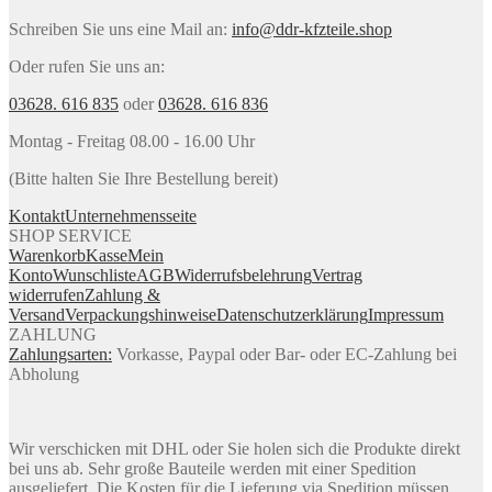
Schreiben Sie uns eine Mail an:
info@ddr-kfzteile.shop
Oder rufen Sie uns an:
03628. 616 835
oder
03628. 616 836
Montag - Freitag 08.00 - 16.00 Uhr
(Bitte halten Sie Ihre Bestellung bereit)
Kontakt
Unternehmensseite
SHOP SERVICE
Warenkorb
Kasse
Mein
Konto
Wunschliste
AGB
Widerrufsbelehrung
Vertrag
widerrufen
Zahlung &
Versand
Verpackungshinweise
Datenschutzerklärung
Impressum
ZAHLUNG
Zahlungsarten:
Vorkasse, Paypal oder Bar- oder EC-Zahlung bei
Abholung
Wir verschicken mit DHL oder Sie holen sich die Produkte direkt
bei uns ab. Sehr große Bauteile werden mit einer Spedition
ausgeliefert. Die Kosten für die Lieferung via Spedition müssen