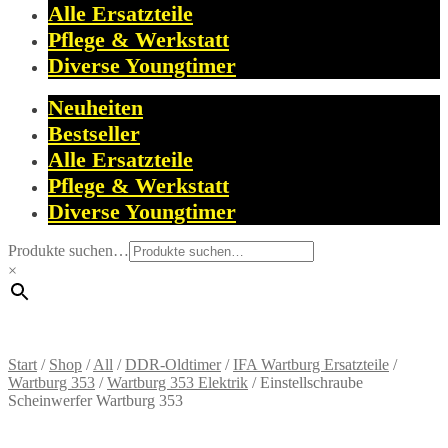
Alle Ersatzteile
Pflege & Werkstatt
Diverse Youngtimer
Neuheiten
Bestseller
Alle Ersatzteile
Pflege & Werkstatt
Diverse Youngtimer
Produkte suchen…
×
Start
/
Shop
/
All
/
DDR-Oldtimer
/
IFA Wartburg Ersatzteile
/
Wartburg 353
/
Wartburg 353 Elektrik
/
Einstellschraube
Scheinwerfer Wartburg 353