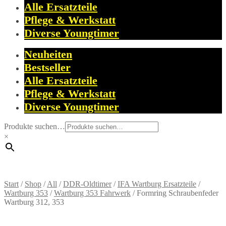
Alle Ersatzteile
Pflege & Werkstatt
Diverse Youngtimer
Neuheiten
Bestseller
Alle Ersatzteile
Pflege & Werkstatt
Diverse Youngtimer
Produkte suchen…
×
Start
/
Shop
/
All
/
DDR-Oldtimer
/
IFA Wartburg Ersatzteile
/
Wartburg 353
/
Wartburg 353 Fahrwerk
/
Formring Schraubenfeder
Wartburg 312, 353