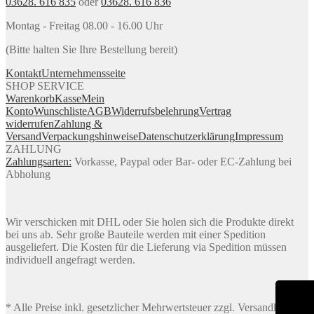
03628. 616 835
oder
03628. 616 836
Montag - Freitag 08.00 - 16.00 Uhr
(Bitte halten Sie Ihre Bestellung bereit)
Kontakt
Unternehmensseite
SHOP SERVICE
Warenkorb
Kasse
Mein
Konto
Wunschliste
AGB
Widerrufsbelehrung
Vertrag
widerrufen
Zahlung &
Versand
Verpackungshinweise
Datenschutzerklärung
Impressum
ZAHLUNG
Zahlungsarten:
Vorkasse, Paypal oder Bar- oder EC-Zahlung bei
Abholung
Wir verschicken mit DHL oder Sie holen sich die Produkte direkt
bei uns ab. Sehr große Bauteile werden mit einer Spedition
ausgeliefert. Die Kosten für die Lieferung via Spedition müssen
individuell angefragt werden.
* Alle Preise inkl. gesetzlicher Mehrwertsteuer zzgl. Versandkosten