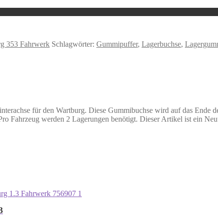
rg 353 Fahrwerk
Schlagwörter:
Gummipuffer
,
Lagerbuchse
,
Lagergum
nterachse für den Wartburg. Diese Gummibuchse wird auf das Ende des 
ahrzeug werden 2 Lagerungen benötigt. Dieser Artikel ist ein Neute
3