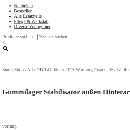
Neuheiten
Bestseller
Alle Ersatzteile
Pflege & Werkstatt
Diverse Youngtimer
Produkte suchen…
×
Start
/
Shop
/
All
/
DDR-Oldtimer
/
IFA Wartburg Ersatzteile
/
Wartbu
Gummilager Stabilisator außen Hinterac
vorrätig