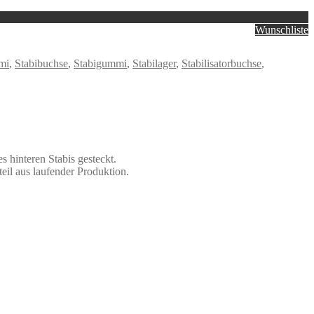
Wunschliste
mi
,
Stabibuchse
,
Stabigummi
,
Stabilager
,
Stabilisatorbuchse
,
hinteren Stabis gesteckt.
il aus laufender Produktion.