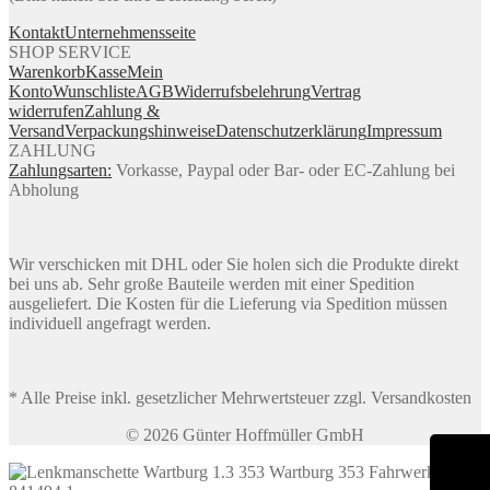
Kontakt
Unternehmensseite
SHOP SERVICE
Warenkorb
Kasse
Mein
Konto
Wunschliste
AGB
Widerrufsbelehrung
Vertrag
widerrufen
Zahlung &
Versand
Verpackungshinweise
Datenschutzerklärung
Impressum
ZAHLUNG
Zahlungsarten:
Vorkasse, Paypal oder Bar- oder EC-Zahlung bei
Abholung
Wir verschicken mit DHL oder Sie holen sich die Produkte direkt
bei uns ab. Sehr große Bauteile werden mit einer Spedition
ausgeliefert. Die Kosten für die Lieferung via Spedition müssen
individuell angefragt werden.
* Alle Preise inkl. gesetzlicher Mehrwertsteuer zzgl. Versandkosten
© 2026 Günter Hoffmüller GmbH