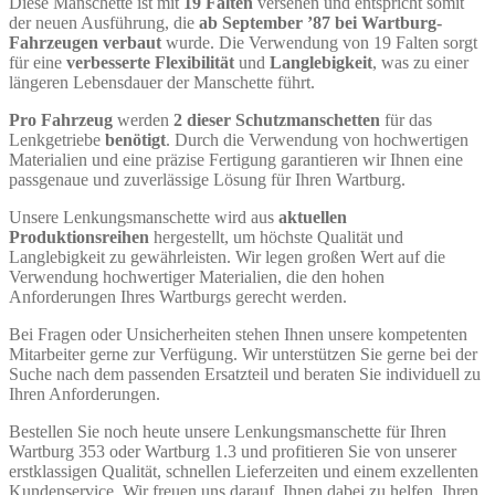
Diese Manschette ist mit
19 Falten
versehen und entspricht somit
der neuen Ausführung, die
ab September ’87 bei Wartburg-
Fahrzeugen verbaut
wurde. Die Verwendung von 19 Falten sorgt
für eine
verbesserte Flexibilität
und
Langlebigkeit
, was zu einer
längeren Lebensdauer der Manschette führt.
Pro Fahrzeug
werden
2 dieser Schutzmanschetten
für das
Lenkgetriebe
benötigt
. Durch die Verwendung von hochwertigen
Materialien und eine präzise Fertigung garantieren wir Ihnen eine
passgenaue und zuverlässige Lösung für Ihren Wartburg.
Unsere Lenkungsmanschette wird aus
aktuellen
Produktionsreihen
hergestellt, um höchste Qualität und
Langlebigkeit zu gewährleisten. Wir legen großen Wert auf die
Verwendung hochwertiger Materialien, die den hohen
Anforderungen Ihres Wartburgs gerecht werden.
Bei Fragen oder Unsicherheiten stehen Ihnen unsere kompetenten
Mitarbeiter gerne zur Verfügung. Wir unterstützen Sie gerne bei der
Suche nach dem passenden Ersatzteil und beraten Sie individuell zu
Ihren Anforderungen.
Bestellen Sie noch heute unsere Lenkungsmanschette für Ihren
Wartburg 353 oder Wartburg 1.3 und profitieren Sie von unserer
erstklassigen Qualität, schnellen Lieferzeiten und einem exzellenten
Kundenservice. Wir freuen uns darauf, Ihnen dabei zu helfen, Ihren