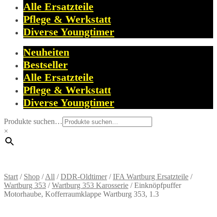
Alle Ersatzteile
Pflege & Werkstatt
Diverse Youngtimer
Neuheiten
Bestseller
Alle Ersatzteile
Pflege & Werkstatt
Diverse Youngtimer
Produkte suchen…
×
Start
/
Shop
/
All
/
DDR-Oldtimer
/
IFA Wartburg Ersatzteile
/
Wartburg 353
/
Wartburg 353 Karosserie
/
Einknöpfpuffer
Motorhaube, Kofferraumklappe Wartburg 353, 1.3