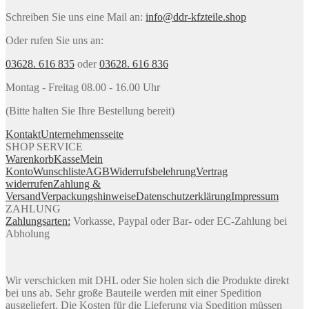
Schreiben Sie uns eine Mail an:
info@ddr-kfzteile.shop
Oder rufen Sie uns an:
03628. 616 835
oder
03628. 616 836
Montag - Freitag 08.00 - 16.00 Uhr
(Bitte halten Sie Ihre Bestellung bereit)
Kontakt
Unternehmensseite
SHOP SERVICE
Warenkorb
Kasse
Mein
Konto
Wunschliste
AGB
Widerrufsbelehrung
Vertrag
widerrufen
Zahlung &
Versand
Verpackungshinweise
Datenschutzerklärung
Impressum
ZAHLUNG
Zahlungsarten:
Vorkasse, Paypal oder Bar- oder EC-Zahlung bei
Abholung
Wir verschicken mit DHL oder Sie holen sich die Produkte direkt
bei uns ab. Sehr große Bauteile werden mit einer Spedition
ausgeliefert. Die Kosten für die Lieferung via Spedition müssen