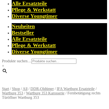
Alle Ersatzteile
Pflege & Werkstatt
Diverse Youngtimer
Neuheiten
Bestseller
Alle Ersatzteile
Pflege & Werkstatt
Diverse Youngtimer
Produkte suchen…
×
Start
/
Shop
/
All
/
DDR-Oldtimer
/
IFA Wartburg Ersatzteile
/
Wartburg 353
/
Wartburg 353 Karosserie
/
Fernbetätigung rechts
Türöffner Wartburg 353