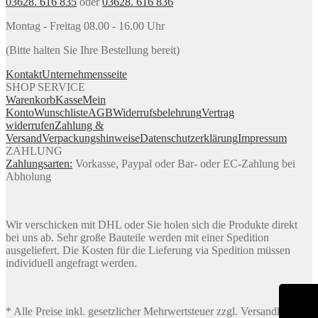
03628. 616 835
oder
03628. 616 836
Montag - Freitag 08.00 - 16.00 Uhr
(Bitte halten Sie Ihre Bestellung bereit)
Kontakt
Unternehmensseite
SHOP SERVICE
Warenkorb
Kasse
Mein
Konto
Wunschliste
AGB
Widerrufsbelehrung
Vertrag
widerrufen
Zahlung &
Versand
Verpackungshinweise
Datenschutzerklärung
Impressum
ZAHLUNG
Zahlungsarten:
Vorkasse, Paypal oder Bar- oder EC-Zahlung bei
Abholung
Wir verschicken mit DHL oder Sie holen sich die Produkte direkt
bei uns ab. Sehr große Bauteile werden mit einer Spedition
ausgeliefert. Die Kosten für die Lieferung via Spedition müssen
individuell angefragt werden.
* Alle Preise inkl. gesetzlicher Mehrwertsteuer zzgl. Versandkosten