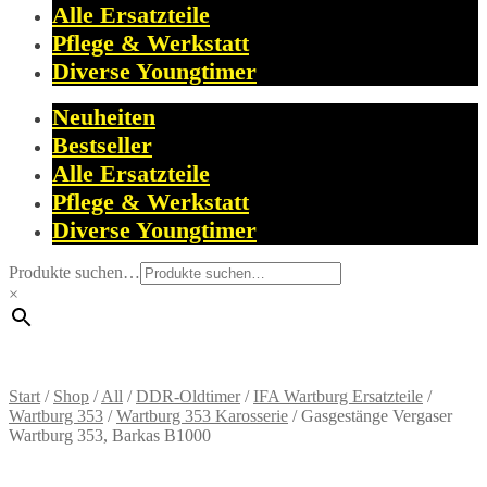
Alle Ersatzteile
Pflege & Werkstatt
Diverse Youngtimer
Neuheiten
Bestseller
Alle Ersatzteile
Pflege & Werkstatt
Diverse Youngtimer
Produkte suchen…
×
Start
/
Shop
/
All
/
DDR-Oldtimer
/
IFA Wartburg Ersatzteile
/
Wartburg 353
/
Wartburg 353 Karosserie
/
Gasgestänge Vergaser
Wartburg 353, Barkas B1000