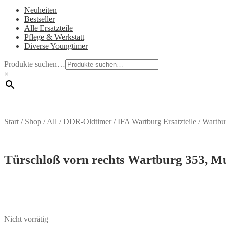
Neuheiten
Bestseller
Alle Ersatzteile
Pflege & Werkstatt
Diverse Youngtimer
Produkte suchen…
×
Start
/
Shop
/
All
/
DDR-Oldtimer
/
IFA Wartburg Ersatzteile
/
Wartbu
Türschloß vorn rechts Wartburg 353, M
Nicht vorrätig