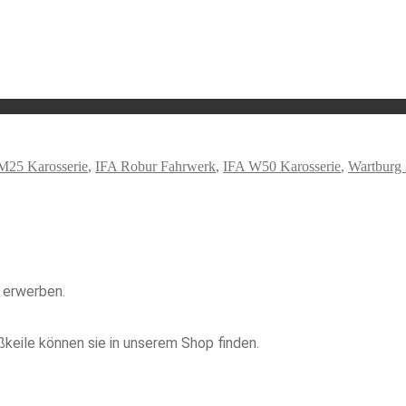
 M25 Karosserie
,
IFA Robur Fahrwerk
,
IFA W50 Karosserie
,
Wartburg 
 erwerben.
ßkeile können sie in unserem Shop finden.