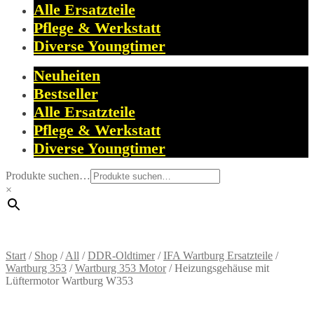
Alle Ersatzteile
Pflege & Werkstatt
Diverse Youngtimer
Neuheiten
Bestseller
Alle Ersatzteile
Pflege & Werkstatt
Diverse Youngtimer
Produkte suchen…
×
Start
/
Shop
/
All
/
DDR-Oldtimer
/
IFA Wartburg Ersatzteile
/
Wartburg 353
/
Wartburg 353 Motor
/
Heizungsgehäuse mit
Lüftermotor Wartburg W353