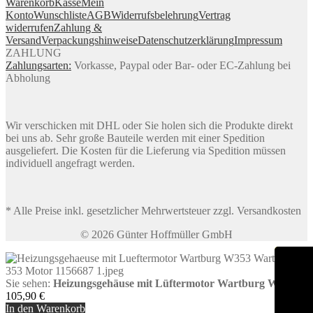
Warenkorb
Kasse
Mein
Konto
Wunschliste
AGB
Widerrufsbelehrung
Vertrag
widerrufen
Zahlung &
Versand
Verpackungshinweise
Datenschutzerklärung
Impressum
ZAHLUNG
Zahlungsarten:
Vorkasse, Paypal oder Bar- oder EC-Zahlung bei
Abholung
Wir verschicken mit DHL oder Sie holen sich die Produkte direkt
bei uns ab. Sehr große Bauteile werden mit einer Spedition
ausgeliefert. Die Kosten für die Lieferung via Spedition müssen
individuell angefragt werden.
* Alle Preise inkl. gesetzlicher Mehrwertsteuer zzgl. Versandkosten
© 2026 Günter Hoffmüller GmbH
Sie sehen:
Heizungsgehäuse mit Lüftermotor Wartburg W353
105,90
€
In den Warenkorb