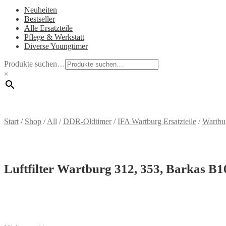
Neuheiten
Bestseller
Alle Ersatzteile
Pflege & Werkstatt
Diverse Youngtimer
Produkte suchen…
×
Start
/
Shop
/
All
/
DDR-Oldtimer
/
IFA Wartburg Ersatzteile
/
Wartbu
Luftfilter Wartburg 312, 353, Barkas B10