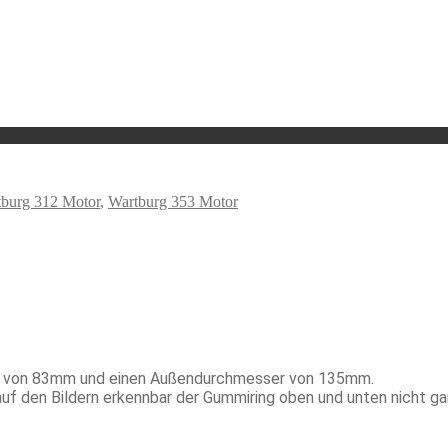
burg 312 Motor
,
Wartburg 353 Motor
ser von 83mm und einen Außendurchmesser von 135mm.
e auf den Bildern erkennbar der Gummiring oben und unten nicht ga