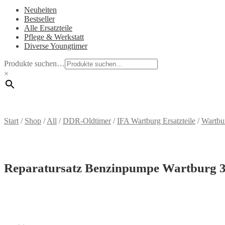
Neuheiten
Bestseller
Alle Ersatzteile
Pflege & Werkstatt
Diverse Youngtimer
Produkte suchen…
×
Start
/
Shop
/
All
/
DDR-Oldtimer
/
IFA Wartburg Ersatzteile
/
Wartbu
Reparatursatz Benzinpumpe Wartburg 3