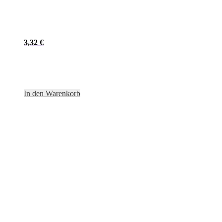
3,32
€
In den Warenkorb