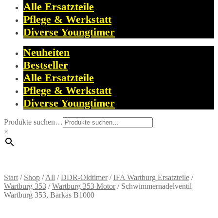
Alle Ersatzteile
Pflege & Werkstatt
Diverse Youngtimer
Neuheiten
Bestseller
Alle Ersatzteile
Pflege & Werkstatt
Diverse Youngtimer
Produkte suchen…
×
Start
/
Shop
/
All
/
DDR-Oldtimer
/
IFA Wartburg Ersatzteile
/
Wartburg 353
/
Wartburg 353 Motor
/
Schwimmernadelventil
Wartburg 353, Barkas B1000