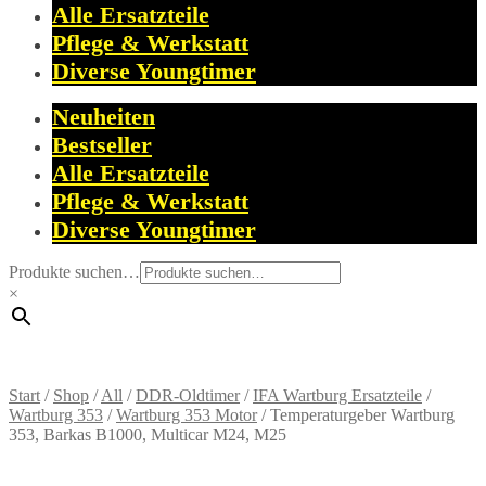
Alle Ersatzteile
Pflege & Werkstatt
Diverse Youngtimer
Neuheiten
Bestseller
Alle Ersatzteile
Pflege & Werkstatt
Diverse Youngtimer
Produkte suchen…
×
Start
/
Shop
/
All
/
DDR-Oldtimer
/
IFA Wartburg Ersatzteile
/
Wartburg 353
/
Wartburg 353 Motor
/
Temperaturgeber Wartburg
353, Barkas B1000, Multicar M24, M25