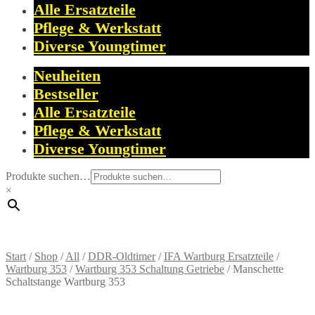
Alle Ersatzteile
Pflege & Werkstatt
Diverse Youngtimer
Neuheiten
Bestseller
Alle Ersatzteile
Pflege & Werkstatt
Diverse Youngtimer
Produkte suchen…
×
Start
/
Shop
/
All
/
DDR-Oldtimer
/
IFA Wartburg Ersatzteile
/
Wartburg 353
/
Wartburg 353 Schaltung Getriebe
/
Manschette
Schaltstange Wartburg 353