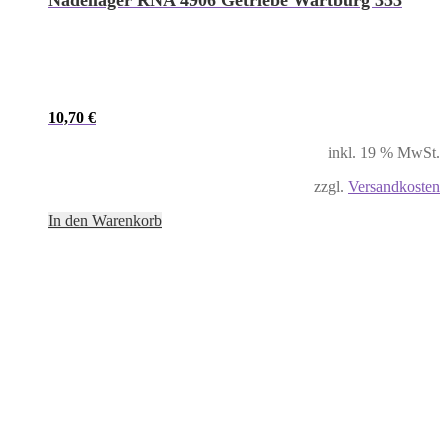
Nadellager RNA 4906 Getriebe Wartburg 353
10,70
€
inkl. 19 % MwSt.
zzgl.
Versandkosten
In den Warenkorb