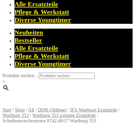
Alle Ersatzteile
Pflege & Werkstatt
Diverse Youngtimer
Neuheiten
Bestseller
Alle Ersatzteile
Pflege & Werkstatt
Diverse Youngtimer
Produkte suchen…
×
Start
/
Shop
/
All
/
DDR-Oldtimer
/
IFA Wartburg Ersatzteile
/
Wartburg 353
/
Wartburg 353 sonstige Ersatzteile
/
Scheibenwischermotor 8742.40/17 Wartburg 353