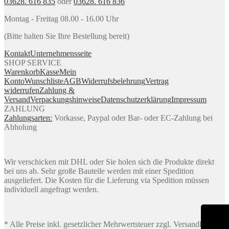
03628. 616 835
oder
03628. 616 836
Montag - Freitag 08.00 - 16.00 Uhr
(Bitte halten Sie Ihre Bestellung bereit)
Kontakt
Unternehmensseite
SHOP SERVICE
Warenkorb
Kasse
Mein
Konto
Wunschliste
AGB
Widerrufsbelehrung
Vertrag
widerrufen
Zahlung &
Versand
Verpackungshinweise
Datenschutzerklärung
Impressum
ZAHLUNG
Zahlungsarten:
Vorkasse, Paypal oder Bar- oder EC-Zahlung bei
Abholung
Wir verschicken mit DHL oder Sie holen sich die Produkte direkt
bei uns ab. Sehr große Bauteile werden mit einer Spedition
ausgeliefert. Die Kosten für die Lieferung via Spedition müssen
individuell angefragt werden.
* Alle Preise inkl. gesetzlicher Mehrwertsteuer zzgl. Versandkosten