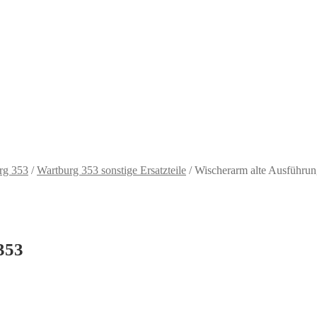
rg 353
/
Wartburg 353 sonstige Ersatzteile
/
Wischerarm alte Ausführu
353