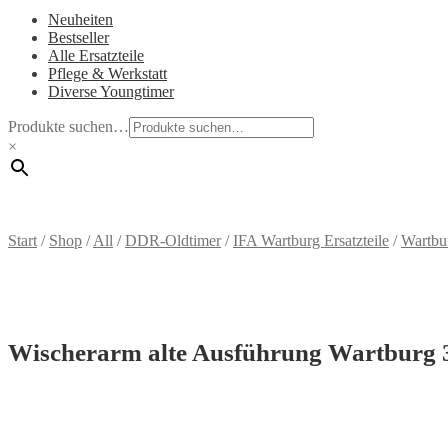
Neuheiten
Bestseller
Alle Ersatzteile
Pflege & Werkstatt
Diverse Youngtimer
Produkte suchen…
×
Start
/
Shop
/
All
/
DDR-Oldtimer
/
IFA Wartburg Ersatzteile
/
Wartbu
Wischerarm alte Ausführung Wartburg 