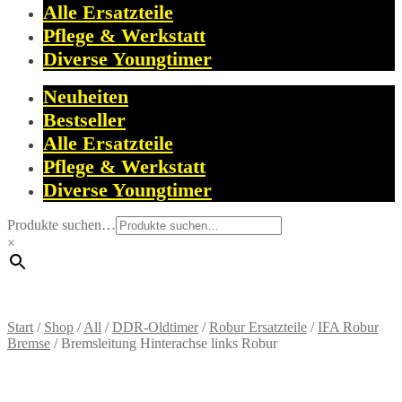
Alle Ersatzteile
Pflege & Werkstatt
Diverse Youngtimer
Neuheiten
Bestseller
Alle Ersatzteile
Pflege & Werkstatt
Diverse Youngtimer
Produkte suchen…
×
Start
/
Shop
/
All
/
DDR-Oldtimer
/
Robur Ersatzteile
/
IFA Robur
Bremse
/
Bremsleitung Hinterachse links Robur