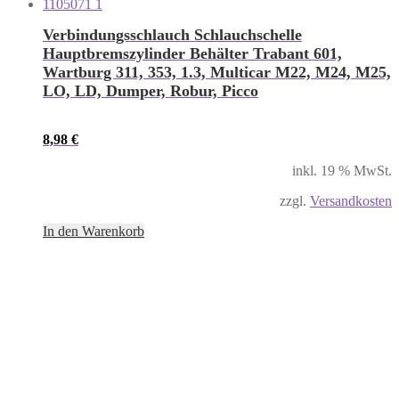
Verbindungsschlauch Schlauchschelle
Hauptbremszylinder Behälter Trabant 601,
Wartburg 311, 353, 1.3, Multicar M22, M24, M25,
LO, LD, Dumper, Robur, Picco
8,98
€
inkl. 19 % MwSt.
zzgl.
Versandkosten
In den Warenkorb