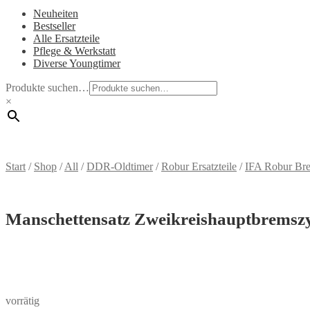
Neuheiten
Bestseller
Alle Ersatzteile
Pflege & Werkstatt
Diverse Youngtimer
Produkte suchen…
×
Start
/
Shop
/
All
/
DDR-Oldtimer
/
Robur Ersatzteile
/
IFA Robur Br
Manschettensatz Zweikreishauptbremsz
vorrätig