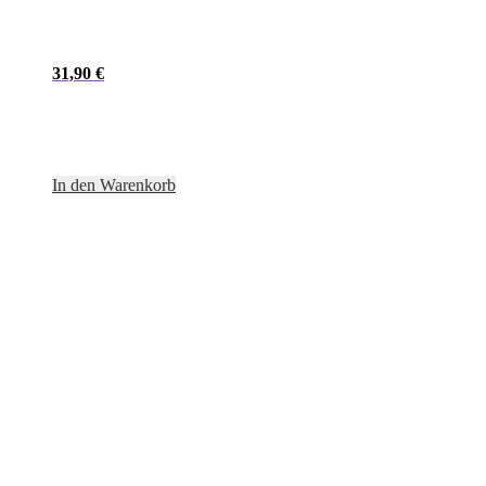
31,90
€
In den Warenkorb