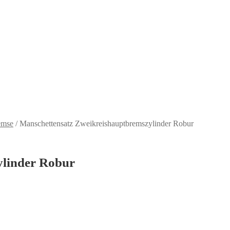
emse
/
Manschettensatz Zweikreishauptbremszylinder Robur
ylinder Robur