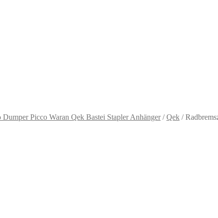
mo Dumper Picco Waran Qek Bastei Stapler Anhänger
/
Qek
/
Radbremsz