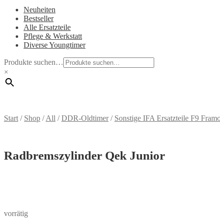
Neuheiten
Bestseller
Alle Ersatzteile
Pflege & Werkstatt
Diverse Youngtimer
Produkte suchen…
×
Start
/
Shop
/
All
/
DDR-Oldtimer
/
Sonstige IFA Ersatzteile F9 Fra
Radbremszylinder Qek Junior
vorrätig