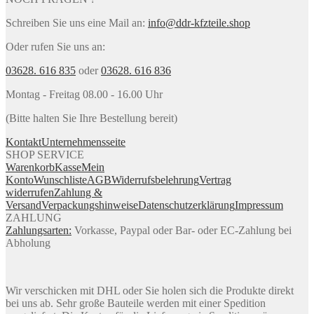
Schreiben Sie uns eine Mail an:
info@ddr-kfzteile.shop
Oder rufen Sie uns an:
03628. 616 835
oder
03628. 616 836
Montag - Freitag 08.00 - 16.00 Uhr
(Bitte halten Sie Ihre Bestellung bereit)
Kontakt
Unternehmensseite
SHOP SERVICE
Warenkorb
Kasse
Mein
Konto
Wunschliste
AGB
Widerrufsbelehrung
Vertrag
widerrufen
Zahlung &
Versand
Verpackungshinweise
Datenschutzerklärung
Impressum
ZAHLUNG
Zahlungsarten:
Vorkasse, Paypal oder Bar- oder EC-Zahlung bei
Abholung
Wir verschicken mit DHL oder Sie holen sich die Produkte direkt
bei uns ab. Sehr große Bauteile werden mit einer Spedition