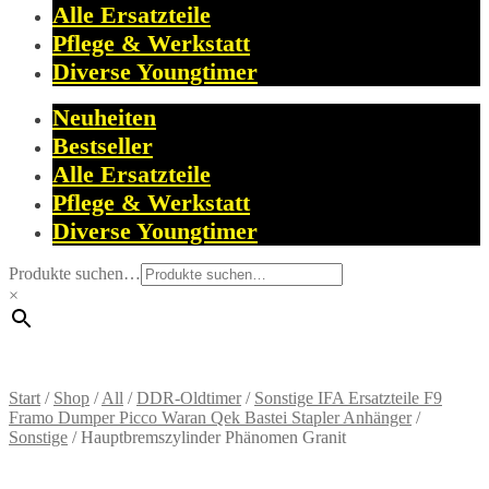
Alle Ersatzteile
Pflege & Werkstatt
Diverse Youngtimer
Neuheiten
Bestseller
Alle Ersatzteile
Pflege & Werkstatt
Diverse Youngtimer
Produkte suchen…
×
Start
/
Shop
/
All
/
DDR-Oldtimer
/
Sonstige IFA Ersatzteile F9
Framo Dumper Picco Waran Qek Bastei Stapler Anhänger
/
Sonstige
/
Hauptbremszylinder Phänomen Granit