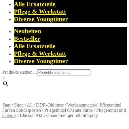
Alle Ersatzteile
Pflege & Werkstatt
Diverse Youngtimer
Neuheiten
Bestseller
Alle Ersatzteile
Pflege & Werkstatt
Diverse Youngtimer
Produkte suchen…
×
Start
/
Shop
/
All
/
DDR-Oldtimer
/
Werkstattmaterial Pflegemittel
Farben Sonderposten
/
Pflegemittel Chemie Farbe
/
Pflegemittel und
Chemie
/
Elaskon Aktivschaumreiniger 500ml Spray