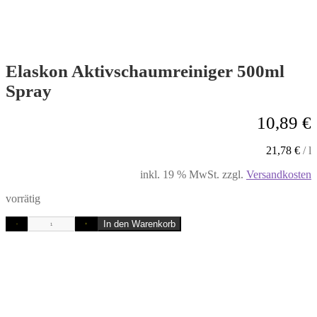
Elaskon Aktivschaumreiniger 500ml
Spray
10,89
€
21,78
€
/
l
inkl. 19 % MwSt.
zzgl.
Versandkosten
vorrätig
In den Warenkorb
-
+