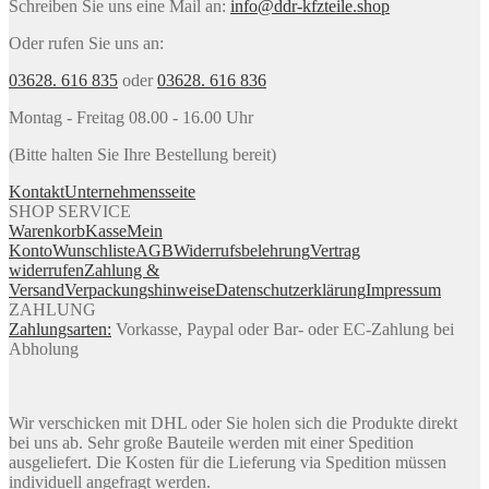
Schreiben Sie uns eine Mail an:
info@ddr-kfzteile.shop
Oder rufen Sie uns an:
03628. 616 835
oder
03628. 616 836
Montag - Freitag 08.00 - 16.00 Uhr
(Bitte halten Sie Ihre Bestellung bereit)
Kontakt
Unternehmensseite
SHOP SERVICE
Warenkorb
Kasse
Mein
Konto
Wunschliste
AGB
Widerrufsbelehrung
Vertrag
widerrufen
Zahlung &
Versand
Verpackungshinweise
Datenschutzerklärung
Impressum
ZAHLUNG
Zahlungsarten:
Vorkasse, Paypal oder Bar- oder EC-Zahlung bei
Abholung
Wir verschicken mit DHL oder Sie holen sich die Produkte direkt
bei uns ab. Sehr große Bauteile werden mit einer Spedition
ausgeliefert. Die Kosten für die Lieferung via Spedition müssen
individuell angefragt werden.