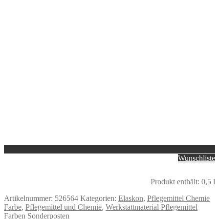
Wunschliste
Produkt enthält: 0,5
l
Artikelnummer:
526564
Kategorien:
Elaskon
,
Pflegemittel Chemie
Farbe
,
Pflegemittel und Chemie
,
Werkstattmaterial Pflegemittel
Farben Sonderposten