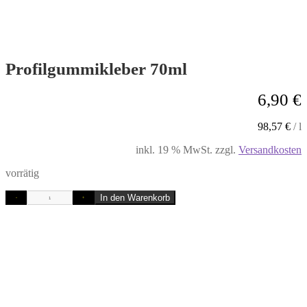
Profilgummikleber 70ml
6,90
€
98,57
€
/
l
inkl. 19 % MwSt.
zzgl.
Versandkosten
vorrätig
In den Warenkorb
-
+