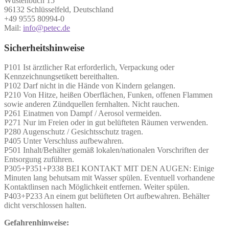
Wüstenbuch 15
96132 Schlüsselfeld, Deutschland
+49 9555 80994-0
Mail:
info@petec.de
Sicherheitshinweise
P101 Ist ärztlicher Rat erforderlich, Verpackung oder
Kennzeichnungsetikett bereithalten.
P102 Darf nicht in die Hände von Kindern gelangen.
P210 Von Hitze, heißen Oberflächen, Funken, offenen Flammen
sowie anderen Zündquellen fernhalten. Nicht rauchen.
P261 Einatmen von Dampf / Aerosol vermeiden.
P271 Nur im Freien oder in gut belüfteten Räumen verwenden.
P280 Augenschutz / Gesichtsschutz tragen.
P405 Unter Verschluss aufbewahren.
P501 Inhalt/Behälter gemäß lokalen/nationalen Vorschriften der
Entsorgung zuführen.
P305+P351+P338 BEI KONTAKT MIT DEN AUGEN: Einige
Minuten lang behutsam mit Wasser spülen. Eventuell vorhandene
Kontaktlinsen nach Möglichkeit entfernen. Weiter spülen.
P403+P233 An einem gut belüfteten Ort aufbewahren. Behälter
dicht verschlossen halten.
Gefahrenhinweise: