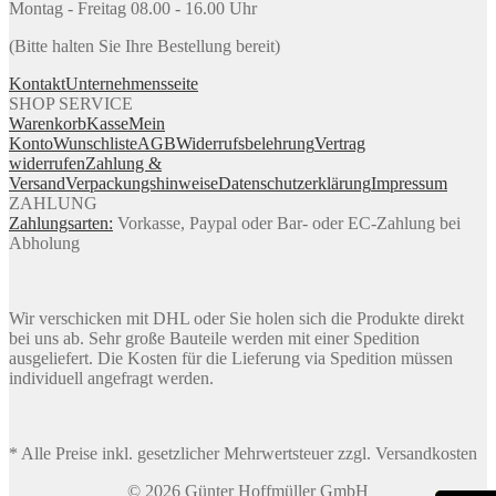
Montag - Freitag 08.00 - 16.00 Uhr
(Bitte halten Sie Ihre Bestellung bereit)
Kontakt
Unternehmensseite
SHOP SERVICE
Warenkorb
Kasse
Mein
Konto
Wunschliste
AGB
Widerrufsbelehrung
Vertrag
widerrufen
Zahlung &
Versand
Verpackungshinweise
Datenschutzerklärung
Impressum
ZAHLUNG
Zahlungsarten:
Vorkasse, Paypal oder Bar- oder EC-Zahlung bei
Abholung
Wir verschicken mit DHL oder Sie holen sich die Produkte direkt
bei uns ab. Sehr große Bauteile werden mit einer Spedition
ausgeliefert. Die Kosten für die Lieferung via Spedition müssen
individuell angefragt werden.
* Alle Preise inkl. gesetzlicher Mehrwertsteuer zzgl. Versandkosten
© 2026 Günter Hoffmüller GmbH