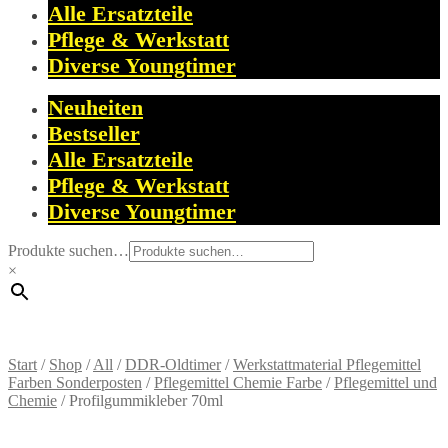
Alle Ersatzteile
Pflege & Werkstatt
Diverse Youngtimer
Neuheiten
Bestseller
Alle Ersatzteile
Pflege & Werkstatt
Diverse Youngtimer
Produkte suchen…
×
Start
/
Shop
/
All
/
DDR-Oldtimer
/
Werkstattmaterial Pflegemittel
Farben Sonderposten
/
Pflegemittel Chemie Farbe
/
Pflegemittel und
Chemie
/
Profilgummikleber 70ml