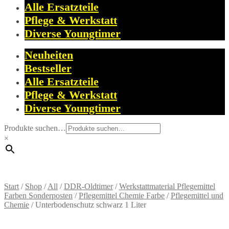
Alle Ersatzteile
Pflege & Werkstatt
Diverse Youngtimer
Neuheiten
Bestseller
Alle Ersatzteile
Pflege & Werkstatt
Diverse Youngtimer
Produkte suchen…
×
Start
/
Shop
/
All
/
DDR-Oldtimer
/
Werkstattmaterial Pflegemittel
Farben Sonderposten
/
Pflegemittel Chemie Farbe
/
Pflegemittel und
Chemie
/
Unterbodenschutz schwarz 1 Liter