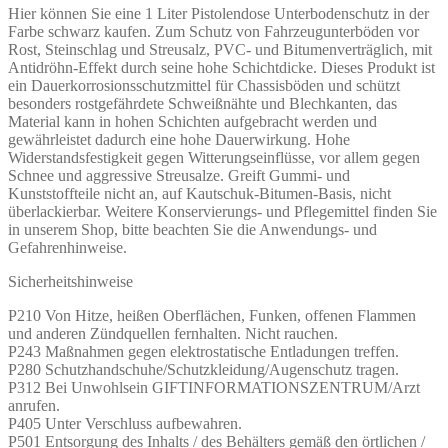
Hier können Sie eine 1 Liter Pistolendose Unterbodenschutz in der
Farbe schwarz kaufen. Zum Schutz von Fahrzeugunterböden vor
Rost, Steinschlag und Streusalz, PVC- und Bitumenverträglich, mit
Antidröhn-Effekt durch seine hohe Schichtdicke. Dieses Produkt ist
ein Dauerkorrosionsschutzmittel für Chassisböden und schützt
besonders rostgefährdete Schweißnähte und Blechkanten, das
Material kann in hohen Schichten aufgebracht werden und
gewährleistet dadurch eine hohe Dauerwirkung. Hohe
Widerstandsfestigkeit gegen Witterungseinflüsse, vor allem gegen
Schnee und aggressive Streusalze. Greift Gummi- und
Kunststoffteile nicht an, auf Kautschuk-Bitumen-Basis, nicht
überlackierbar. Weitere Konservierungs- und Pflegemittel finden Sie
in unserem Shop, bitte beachten Sie die Anwendungs- und
Gefahrenhinweise.
Sicherheitshinweise
P210 Von Hitze, heißen Oberflächen, Funken, offenen Flammen
und anderen Zündquellen fernhalten. Nicht rauchen.
P243 Maßnahmen gegen elektrostatische Entladungen treffen.
P280 Schutzhandschuhe/Schutzkleidung/Augenschutz tragen.
P312 Bei Unwohlsein GIFTINFORMATIONSZENTRUM/Arzt
anrufen.
P405 Unter Verschluss aufbewahren.
P501 Entsorgung des Inhalts / des Behälters gemäß den örtlichen /