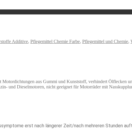
stoffe Additive
,
Pflegemittel Chemie Farbe
,
Pflegemittel und Chemie
,
rt Motordichtungen aus Gummi und Kunststoff, verhindert Ölflecken u
in- und Dieselmotoren, nicht geeignet für Motorräder mit Nasskupplung
ssymptome erst nach längerer Zeit/nach mehreren Stunden auft