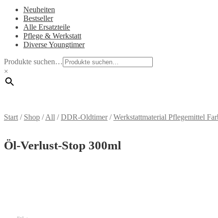
Neuheiten
Bestseller
Alle Ersatzteile
Pflege & Werkstatt
Diverse Youngtimer
Produkte suchen…
×
Start
/
Shop
/
All
/
DDR-Oldtimer
/
Werkstattmaterial Pflegemittel F
Öl-Verlust-Stop 300ml