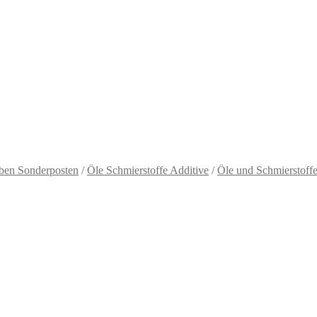
arben Sonderposten
/
Öle Schmierstoffe Additive
/
Öle und Schmierstoff