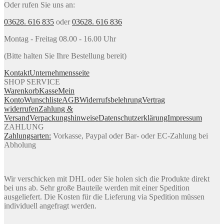
Oder rufen Sie uns an:
03628. 616 835
oder
03628. 616 836
Montag - Freitag 08.00 - 16.00 Uhr
(Bitte halten Sie Ihre Bestellung bereit)
Kontakt
Unternehmensseite
SHOP SERVICE
Warenkorb
Kasse
Mein
Konto
Wunschliste
AGB
Widerrufsbelehrung
Vertrag
widerrufen
Zahlung &
Versand
Verpackungshinweise
Datenschutzerklärung
Impressum
ZAHLUNG
Zahlungsarten:
Vorkasse, Paypal oder Bar- oder EC-Zahlung bei
Abholung
Wir verschicken mit DHL oder Sie holen sich die Produkte direkt
bei uns ab. Sehr große Bauteile werden mit einer Spedition
ausgeliefert. Die Kosten für die Lieferung via Spedition müssen
individuell angefragt werden.