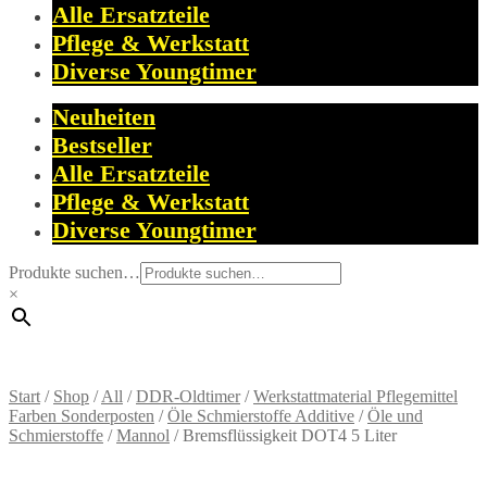
Alle Ersatzteile
Pflege & Werkstatt
Diverse Youngtimer
Neuheiten
Bestseller
Alle Ersatzteile
Pflege & Werkstatt
Diverse Youngtimer
Produkte suchen…
×
Start
/
Shop
/
All
/
DDR-Oldtimer
/
Werkstattmaterial Pflegemittel
Farben Sonderposten
/
Öle Schmierstoffe Additive
/
Öle und
Schmierstoffe
/
Mannol
/
Bremsflüssigkeit DOT4 5 Liter