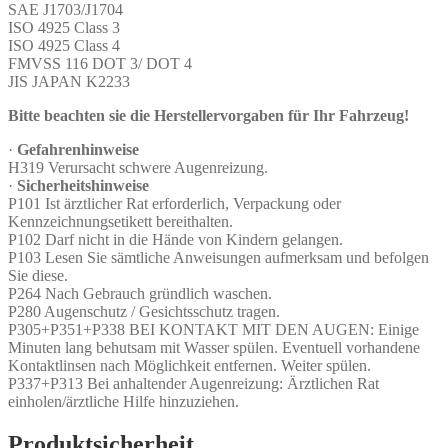
SAE J1703/J1704
ISO 4925 Class 3
ISO 4925 Class 4
FMVSS 116 DOT 3/ DOT 4
JIS JAPAN K2233
Bitte beachten sie die Herstellervorgaben für Ihr Fahrzeug!
·
Gefahrenhinweise
H319 Verursacht schwere Augenreizung.
·
Sicherheitshinweise
P101 Ist ärztlicher Rat erforderlich, Verpackung oder
Kennzeichnungsetikett bereithalten.
P102 Darf nicht in die Hände von Kindern gelangen.
P103 Lesen Sie sämtliche Anweisungen aufmerksam und befolgen
Sie diese.
P264 Nach Gebrauch gründlich waschen.
P280 Augenschutz / Gesichtsschutz tragen.
P305+P351+P338 BEI KONTAKT MIT DEN AUGEN: Einige
Minuten lang behutsam mit Wasser spülen. Eventuell vorhandene
Kontaktlinsen nach Möglichkeit entfernen. Weiter spülen.
P337+P313 Bei anhaltender Augenreizung: Ärztlichen Rat
einholen/ärztliche Hilfe hinzuziehen.
Produktsicherheit