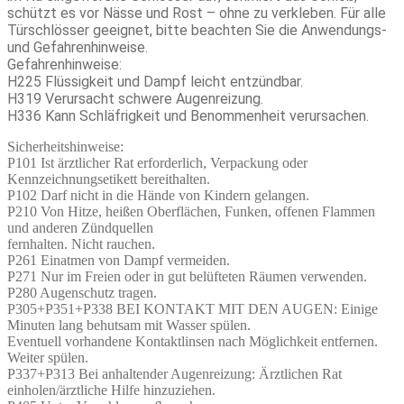
schützt es vor Nässe und Rost – ohne zu verkleben. Für alle
Türschlösser geeignet, bitte beachten Sie die Anwendungs-
und Gefahrenhinweise.
Gefahrenhinweise:
H225 Flüssigkeit und Dampf leicht entzündbar.
H319 Verursacht schwere Augenreizung.
H336 Kann Schläfrigkeit und Benommenheit verursachen.
Sicherheitshinweise:
P101 Ist ärztlicher Rat erforderlich, Verpackung oder
Kennzeichnungsetikett bereithalten.
P102 Darf nicht in die Hände von Kindern gelangen.
P210 Von Hitze, heißen Oberflächen, Funken, offenen Flammen
und anderen Zündquellen
fernhalten. Nicht rauchen.
P261 Einatmen von Dampf vermeiden.
P271 Nur im Freien oder in gut belüfteten Räumen verwenden.
P280 Augenschutz tragen.
P305+P351+P338 BEI KONTAKT MIT DEN AUGEN: Einige
Minuten lang behutsam mit Wasser spülen.
Eventuell vorhandene Kontaktlinsen nach Möglichkeit entfernen.
Weiter spülen.
P337+P313 Bei anhaltender Augenreizung: Ärztlichen Rat
einholen/ärztliche Hilfe hinzuziehen.