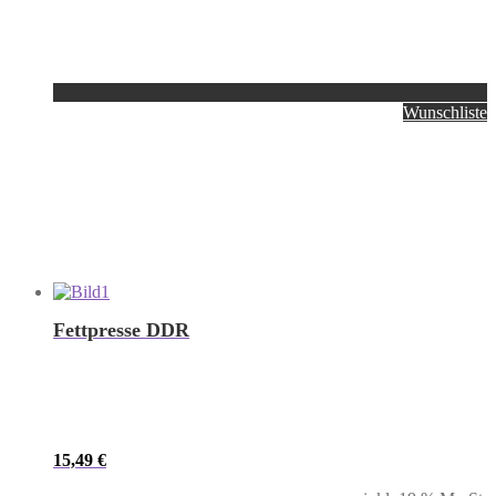
Wunschliste
Fettpresse DDR
15,49
€