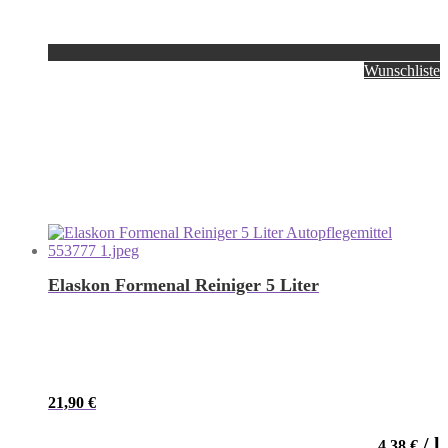
Wunschliste
Elaskon Formenal Reiniger 5 Liter
21,90
€
/
l
4,38
€