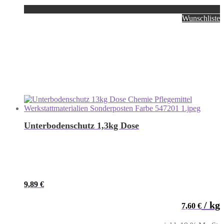
Wunschliste
Unterbodenschutz 1,3kg Dose
9,89
€
/
kg
7,60
€