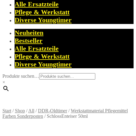
Alle Ersatzteile
Pflege & Werkstatt
Diverse Youngtimer
Neuheiten
Bestseller
Alle Ersatzteile
Pflege & Werkstatt
Diverse Youngtimer
Produkte suchen…
×
Start
/
Shop
/
All
/
DDR-Oldtimer
/
Werkstattmaterial Pflegemittel
Farben Sonderposten
/
SchlossEnteiser 50ml