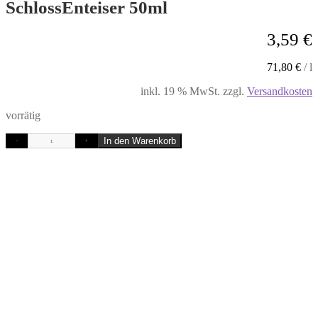
SchlossEnteiser 50ml
3,59
€
71,80
€
/
l
inkl. 19 % MwSt.
zzgl.
Versandkosten
vorrätig
In den Warenkorb
-
+