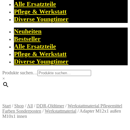
Alle Ersatzteile
Pflege & Werkstatt
Diverse Youngtimer
Neuheiten
Bestseller
Alle Ersatzteile
Pflege & Werkstatt
Diverse Youngtimer
Produkte suchen…
×
Start
/
Shop
/
All
/
DDR-Oldtimer
/
Werkstattmaterial Pflegemittel
Farben Sonderposten
/
Werkstattmaterial
/
Adapter M12x1 außen
M10x1 innen