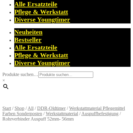
Alle Ersatzteile
Pflege & Werkstatt
Diverse Youngtimer
Neuheiten
Bestseller
Alle Ersatzteile
Pflege & Werkstatt
Diverse Youngtimer
Produkte suchen…
×
Start
/
Shop
/
All
/
DDR-Oldtimer
/
Werkstattmaterial Pflegemittel
Farben Sonderposten
/
Werkstattmaterial
/
Auspuffbefestigung
/
Rohrverbinder Auspuff 52mm- 56mm