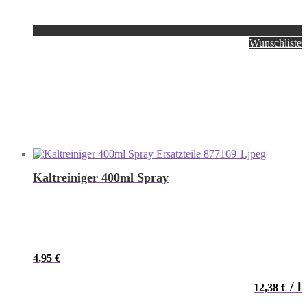
Wunschliste
Kaltreiniger 400ml Spray
4,95
€
/
l
12,38
€