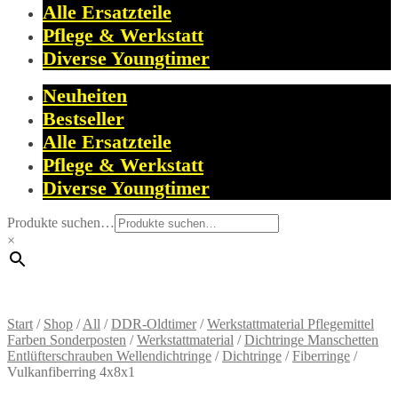
Alle Ersatzteile
Pflege & Werkstatt
Diverse Youngtimer
Neuheiten
Bestseller
Alle Ersatzteile
Pflege & Werkstatt
Diverse Youngtimer
Produkte suchen…
×
Start
/
Shop
/
All
/
DDR-Oldtimer
/
Werkstattmaterial Pflegemittel
Farben Sonderposten
/
Werkstattmaterial
/
Dichtringe Manschetten
Entlüfterschrauben Wellendichtringe
/
Dichtringe
/
Fiberringe
/
Vulkanfiberring 4x8x1