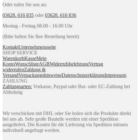
Oder rufen Sie uns an:
03628. 616 835
oder
03628. 616 836
Montag - Freitag 08.00 - 16.00 Uhr
(Bitte halten Sie Ihre Bestellung bereit)
Kontakt
Unternehmensseite
SHOP SERVICE
Warenkorb
Kasse
Mein
Konto
Wunschliste
AGB
Widerrufsbelehrung
Vertrag
widerrufen
Zahlung &
Versand
Verpackungshinweise
Datenschutzerklärung
Impressum
ZAHLUNG
Zahlungsarten:
Vorkasse, Paypal oder Bar- oder EC-Zahlung bei
Abholung
Wir verschicken mit DHL oder Sie holen sich die Produkte direkt
bei uns ab. Sehr große Bauteile werden mit einer Spedition
ausgeliefert. Die Kosten für die Lieferung via Spedition müssen
individuell angefragt werden.