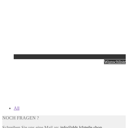
Wunschliste
All
NOCH FRAGEN ?
Schreiben Sie uns eine Mail an:
info@ddr-kfzteile.shop