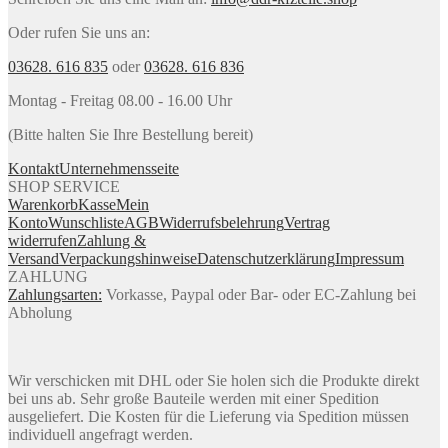
Oder rufen Sie uns an:
03628. 616 835
oder
03628. 616 836
Montag - Freitag 08.00 - 16.00 Uhr
(Bitte halten Sie Ihre Bestellung bereit)
Kontakt
Unternehmensseite
SHOP SERVICE
Warenkorb
Kasse
Mein
Konto
Wunschliste
AGB
Widerrufsbelehrung
Vertrag
widerrufen
Zahlung &
Versand
Verpackungshinweise
Datenschutzerklärung
Impressum
ZAHLUNG
Zahlungsarten:
Vorkasse, Paypal oder Bar- oder EC-Zahlung bei
Abholung
Wir verschicken mit DHL oder Sie holen sich die Produkte direkt
bei uns ab. Sehr große Bauteile werden mit einer Spedition
ausgeliefert. Die Kosten für die Lieferung via Spedition müssen
individuell angefragt werden.