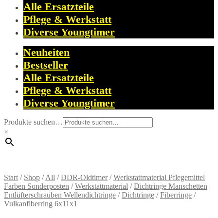
Alle Ersatzteile
Pflege & Werkstatt
Diverse Youngtimer
Neuheiten
Bestseller
Alle Ersatzteile
Pflege & Werkstatt
Diverse Youngtimer
Produkte suchen…
×
Start
/
Shop
/
All
/
DDR-Oldtimer
/
Werkstattmaterial Pflegemittel
Farben Sonderposten
/
Werkstattmaterial
/
Dichtringe Manschetten
Entlüfterschrauben Wellendichtringe
/
Dichtringe
/
Fiberringe
/
Vulkanfiberring 6x11x1