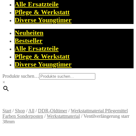
Alle Ersatzteile
Pflege & Werkstatt
Diverse Youngtimer
Neuheiten
Bestseller
Alle Ersatzteile
Pflege & Werkstatt
Diverse Youngtimer
Produkte suchen…
×
Start
/
Shop
/
All
/
DDR-Oldtimer
/
Werkstattmaterial Pflegemittel
Farben Sonderposten
/
Werkstattmaterial
/
Ventilverlängerung starr
38mm