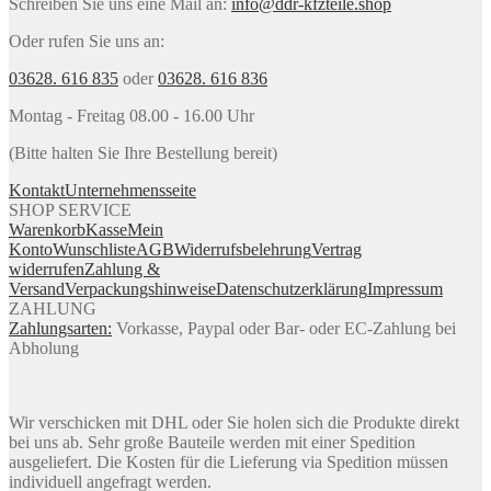
Schreiben Sie uns eine Mail an:
info@ddr-kfzteile.shop
Oder rufen Sie uns an:
03628. 616 835
oder
03628. 616 836
Montag - Freitag 08.00 - 16.00 Uhr
(Bitte halten Sie Ihre Bestellung bereit)
Kontakt
Unternehmensseite
SHOP SERVICE
Warenkorb
Kasse
Mein
Konto
Wunschliste
AGB
Widerrufsbelehrung
Vertrag
widerrufen
Zahlung &
Versand
Verpackungshinweise
Datenschutzerklärung
Impressum
ZAHLUNG
Zahlungsarten:
Vorkasse, Paypal oder Bar- oder EC-Zahlung bei
Abholung
Wir verschicken mit DHL oder Sie holen sich die Produkte direkt
bei uns ab. Sehr große Bauteile werden mit einer Spedition
ausgeliefert. Die Kosten für die Lieferung via Spedition müssen
individuell angefragt werden.