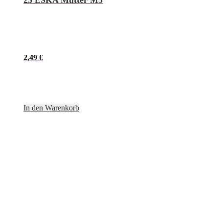
25 ESKA Mutter M5
2,49
€
In den Warenkorb