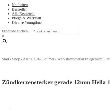
Neuheiten
Bestseller
Alle Ersatzteile
Pflege & Werkstatt
Diverse Youngtimer
Produkte suchen…
×
Start
/
Shop
/
All
/
DDR-Oldtimer
/
Werkstattmaterial Pflegemittel F
Zündkerzenstecker gerade 12mm Hella