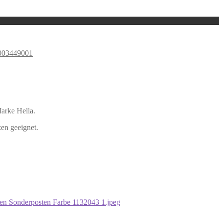
003449001
arke Hella.
en geeignet.