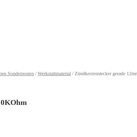
arben Sonderposten
/
Werkstattmaterial
/
Zündkerzenstecker gerade 12
 10KOhm