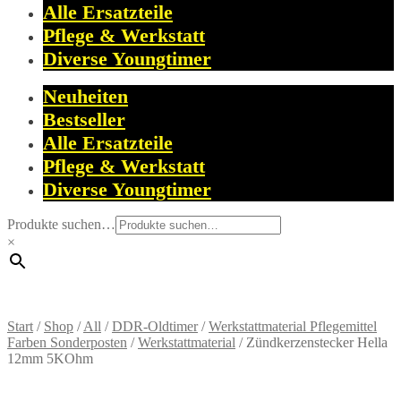
Alle Ersatzteile
Pflege & Werkstatt
Diverse Youngtimer
Neuheiten
Bestseller
Alle Ersatzteile
Pflege & Werkstatt
Diverse Youngtimer
Produkte suchen…
×
Start
/
Shop
/
All
/
DDR-Oldtimer
/
Werkstattmaterial Pflegemittel
Farben Sonderposten
/
Werkstattmaterial
/
Zündkerzenstecker Hella
12mm 5KOhm