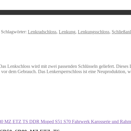
Schlagwörter:
Lenkradschloss
,
Lenkung
,
Lenkungsschloss
,
Schließan
 Das Lenkschloss wird mit zwei passenden Schlüsseln geliefert. Diese
 vor dem Gebrauch. Das Lenkersperrschloss ist eine Neuproduktion, we