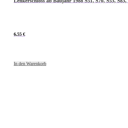
Lenkerschloss ab Baujahr 1988 S51, S70, S53, S8
6,55
€
In den Warenkorb