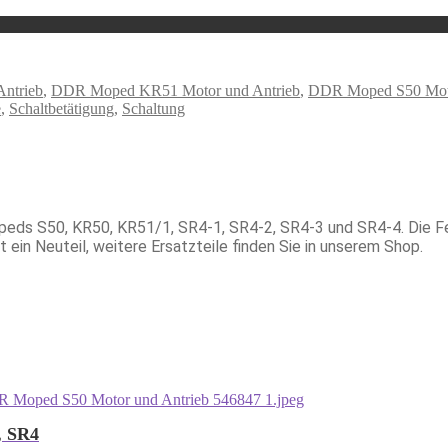
ntrieb
,
DDR Moped KR51 Motor und Antrieb
,
DDR Moped S50 Moto
e
,
Schaltbetätigung
,
Schaltung
opeds S50, KR50, KR51/1, SR4-1, SR4-2, SR4-3 und SR4-4. Die Fe
ein Neuteil, weitere Ersatzteile finden Sie in unserem Shop.
, SR4