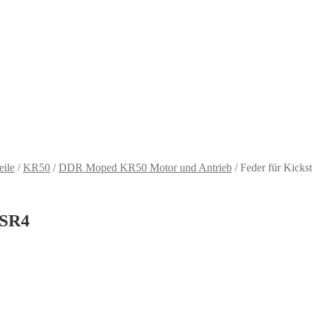
eile
/
KR50
/
DDR Moped KR50 Motor und Antrieb
/
Feder für Kick
 SR4