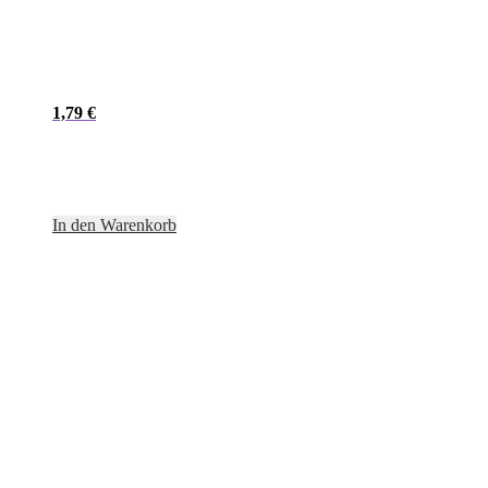
1,79
€
In den Warenkorb