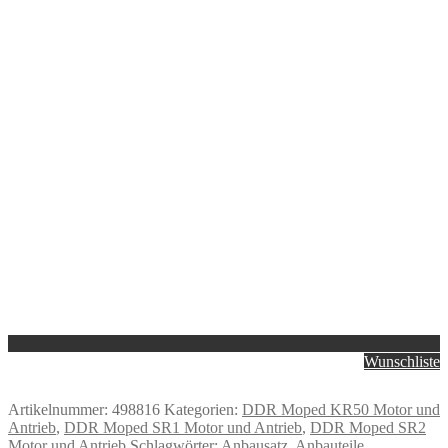
Wunschliste
Artikelnummer:
498816
Kategorien:
DDR Moped KR50 Motor und
Antrieb
,
DDR Moped SR1 Motor und Antrieb
,
DDR Moped SR2
Motor und Antrieb
Schlagwörter:
Anbausatz
,
Anbauteile
,