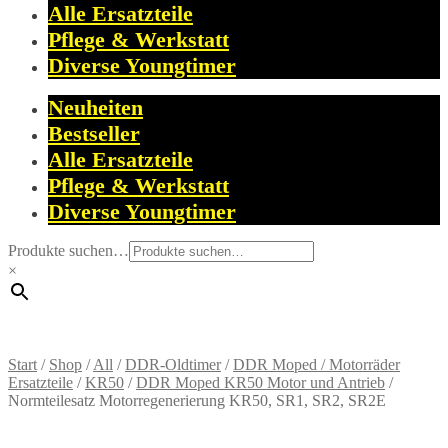
Alle Ersatzteile
Pflege & Werkstatt
Diverse Youngtimer
Neuheiten
Bestseller
Alle Ersatzteile
Pflege & Werkstatt
Diverse Youngtimer
Produkte suchen…
×
Start
/
Shop
/
All
/
DDR-Oldtimer
/
DDR Moped / Motorräder
Ersatzteile
/
KR50
/
DDR Moped KR50 Motor und Antrieb
/
Normteilesatz Motorregenerierung KR50, SR1, SR2, SR2E