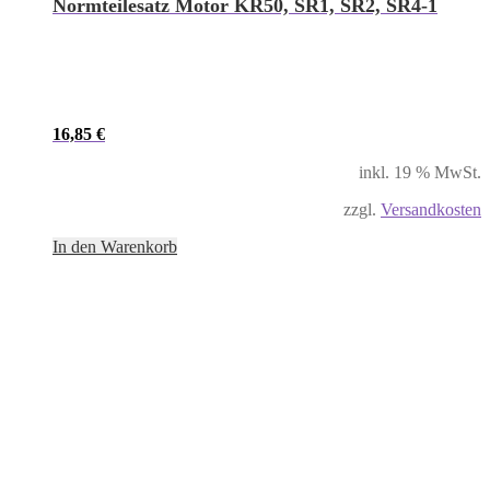
Normteilesatz Motor KR50, SR1, SR2, SR4-1
16,85
€
inkl. 19 % MwSt.
zzgl.
Versandkosten
In den Warenkorb