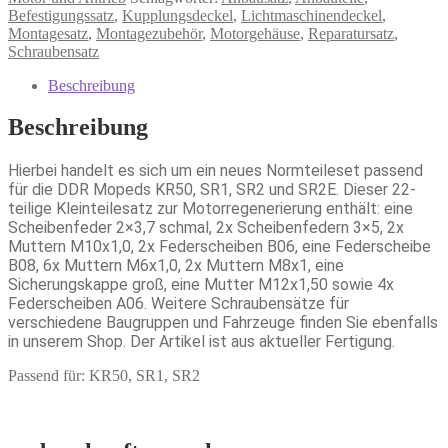
Befestigungssatz
,
Kupplungsdeckel
,
Lichtmaschinendeckel
,
Montagesatz
,
Montagezubehör
,
Motorgehäuse
,
Reparatursatz
,
Schraubensatz
Beschreibung
Beschreibung
Hierbei handelt es sich um ein neues Normteileset passend
für die DDR Mopeds KR50, SR1, SR2 und SR2E. Dieser 22-
teilige Kleinteilesatz zur Motorregenerierung enthält: eine
Scheibenfeder 2×3,7 schmal, 2x Scheibenfedern 3×5, 2x
Muttern M10x1,0, 2x Federscheiben B06, eine Federscheibe
B08, 6x Muttern M6x1,0, 2x Muttern M8x1, eine
Sicherungskappe groß, eine Mutter M12x1,50 sowie 4x
Federscheiben A06. Weitere Schraubensätze für
verschiedene Baugruppen und Fahrzeuge finden Sie ebenfalls
in unserem Shop. Der Artikel ist aus aktueller Fertigung.
Passend für: KR50, SR1, SR2