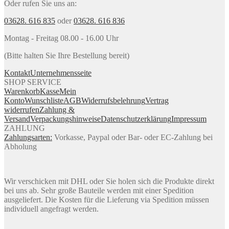
Oder rufen Sie uns an:
03628. 616 835
oder
03628. 616 836
Montag - Freitag 08.00 - 16.00 Uhr
(Bitte halten Sie Ihre Bestellung bereit)
Kontakt
Unternehmensseite
SHOP SERVICE
Warenkorb
Kasse
Mein
Konto
Wunschliste
AGB
Widerrufsbelehrung
Vertrag
widerrufen
Zahlung &
Versand
Verpackungshinweise
Datenschutzerklärung
Impressum
ZAHLUNG
Zahlungsarten:
Vorkasse, Paypal oder Bar- oder EC-Zahlung bei
Abholung
Wir verschicken mit DHL oder Sie holen sich die Produkte direkt
bei uns ab. Sehr große Bauteile werden mit einer Spedition
ausgeliefert. Die Kosten für die Lieferung via Spedition müssen
individuell angefragt werden.