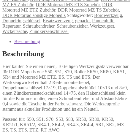
MZ ES Zubehör
,
DDR Motorrad MZ ETS Zubehör
,
DDR
Motorrad MZ ETZ Zubehör
,
DDR Motorrad MZ TS Zubehör
,
DDR Motorrad sonstige Moped`s
Schlagwörter:
Bordwerkzeug
,
Doppelringschlüssel
,
Ersatzwerkzeug
,
gepackt
,
Pannenhilfe
,
Reparatur
,
Schraubendreher
,
Schraubenzieher
,
Werkzeugset
,
Wickeltasche
,
Zündkerzenschlüssel
Beschreibung
Beschreibung
Hier kaufen Sie einen neuen, 10-teiligen Werkzeugsatz verwendbar
für DDR Mopeds wie S50, S51, S70, Roller SR50, SR80, KR51,
SR4 und Motorrad MZ ETZ, ES, TS und ETS. Der
Werkzeugwickel enthält 2 Reifenmontierhebel,
Doppelmaulschlüssel 17×19, Doppelmaulschlüßel 10×13 und 8×9,
einen Zündkerzensteckschlüssel 14×75, den Hakenschlüssel klein
für die Krümmermutter, einen Schraubendreher und Abstandslehre
0,4 sowie die Tasche in der Farbe schwarz. Die Werkzeugrolle
stammt aus aktueller Produktion und ist ein Neuteil.
Passend für: S50, S51, S70, S53, S83, SR50, SR80, KR50,
KR51/1, KR51/2, SR4-1, SR4-2, SR4-3, SR4-4, SR1, SR2, MZ
ES, TS, ETS, ETZ, RT, AWO