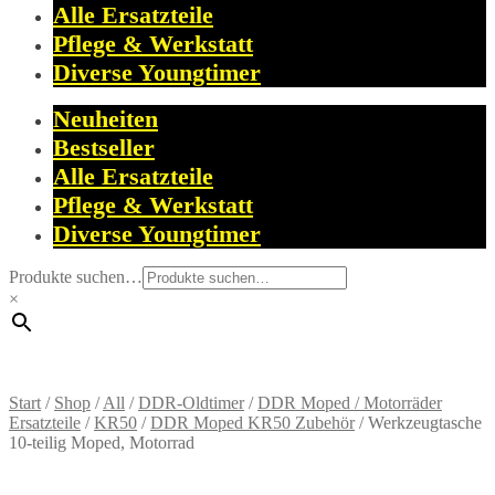
Alle Ersatzteile
Pflege & Werkstatt
Diverse Youngtimer
Neuheiten
Bestseller
Alle Ersatzteile
Pflege & Werkstatt
Diverse Youngtimer
Produkte suchen…
×
Start
/
Shop
/
All
/
DDR-Oldtimer
/
DDR Moped / Motorräder
Ersatzteile
/
KR50
/
DDR Moped KR50 Zubehör
/
Werkzeugtasche
10-teilig Moped, Motorrad