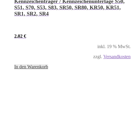
Kennzeichenträger / Kennzeichenunterlage S50,
S51, S70, S53, S83, SR50, SR80, KR50, KR51,
SR1, SR2, SR4
2,02
€
inkl. 19 % MwSt.
zzgl.
Versandkosten
In den Warenkorb