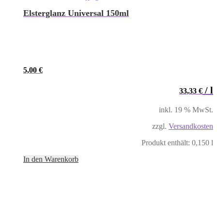
Elsterglanz Universal 150ml
5,00
€
/
l
33,33
€
inkl. 19 % MwSt.
zzgl.
Versandkosten
Produkt enthält: 0,150
l
In den Warenkorb