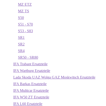
MZ ETZ
MZ TS
S50
S51 - S70
S53 - S83
SR1
SR2
SR4
SR50 - SR80
IFA Trabant Ersatzteile
IFA Wartburg Ersatzteile
Lada Skoda UAZ Wolga GAZ Moskwitsch Ersatzteile
IFA Barkas Ersatzteile
IFA Multicar Ersatzteile
IFA W50 ZT Ersatzteile
IFA L60 Ersatzteile