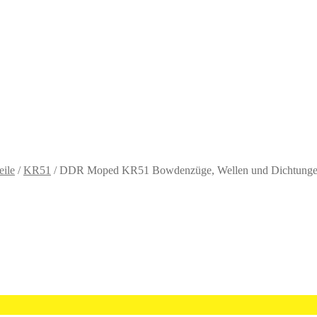
eile
/
KR51
/
DDR Moped KR51 Bowdenzüge, Wellen und Dichtung