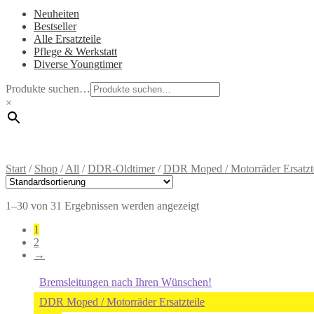
Neuheiten
Bestseller
Alle Ersatzteile
Pflege & Werkstatt
Diverse Youngtimer
Produkte suchen…
×
Start
/
Shop
/
All
/
DDR-Oldtimer
/
DDR Moped / Motorräder Ersatzt
1–30 von 31 Ergebnissen werden angezeigt
1
2
→
Bremsleitungen nach Ihren Wünschen!
DDR Moped / Motorräder Ersatzteile