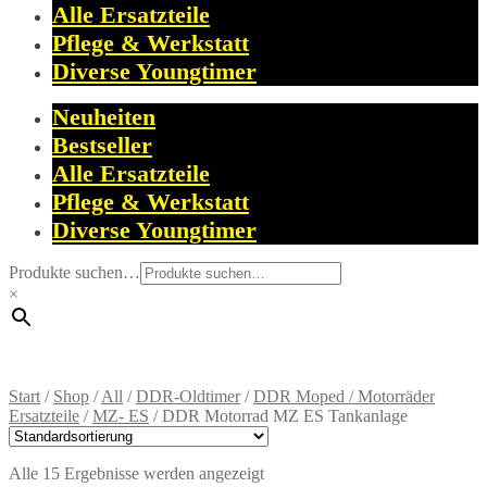
Alle Ersatzteile
Pflege & Werkstatt
Diverse Youngtimer
Neuheiten
Bestseller
Alle Ersatzteile
Pflege & Werkstatt
Diverse Youngtimer
Produkte suchen…
×
Start
/
Shop
/
All
/
DDR-Oldtimer
/
DDR Moped / Motorräder
Ersatzteile
/
MZ- ES
/
DDR Motorrad MZ ES Tankanlage
Alle 15 Ergebnisse werden angezeigt