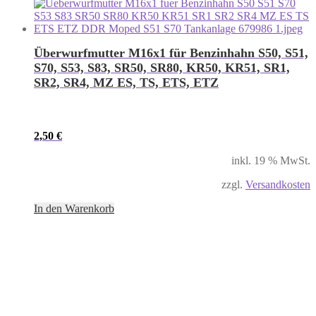
Überwurfmutter M16x1 für Benzinhahn S50, S51,
S70, S53, S83, SR50, SR80, KR50, KR51, SR1,
SR2, SR4, MZ ES, TS, ETS, ETZ
2,50
€
inkl. 19 % MwSt.
zzgl.
Versandkosten
In den Warenkorb