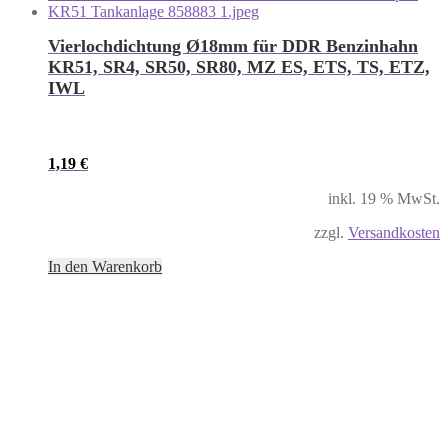
Vierlochdichtung Ø18mm für DDR Benzinhahn
KR51, SR4, SR50, SR80, MZ ES, ETS, TS, ETZ,
IWL
1,19
€
inkl. 19 % MwSt.
zzgl.
Versandkosten
In den Warenkorb