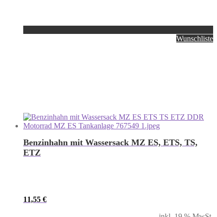
Wunschliste
Benzinhahn mit Wassersack MZ ES, ETS, TS,
ETZ
11,55
€
inkl. 19 % MwSt.