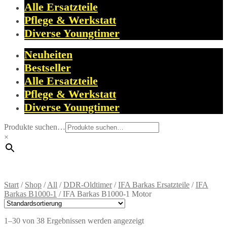
Alle Ersatzteile
Pflege & Werkstatt
Diverse Youngtimer
Neuheiten
Bestseller
Alle Ersatzteile
Pflege & Werkstatt
Diverse Youngtimer
Produkte suchen…
×
Start
/
Shop
/
All
/
DDR-Oldtimer
/
IFA Barkas Ersatzteile
/
IFA
Barkas B1000-1
/
IFA Barkas B1000-1 Motor
1–30 von 38 Ergebnissen werden angezeigt