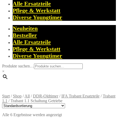
Alle Ersatzteile
Pflege & Werkstatt
Diverse Youngtimer
Neuheiten
Bestseller
Alle Ersatzteile
Pflege & Werkstatt
Diverse Youngtimer
Produkte suchen…
×
Start
/
Shop
/
All
/
DDR-Oldtimer
/
IFA Trabant Ersatzteile
/
Trabant
1.1
/
Trabant 1.1 Schaltung Getriebe
Alle 6 Ergebnisse werden angezeigt